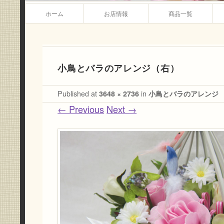
Main menu
Skip to content
ホーム
お店情報
商品一覧
小鳥とバラのアレンジ（右）
Published
at
3648 × 2736
in
小鳥とバラのアレンジ
← Previous
Next →